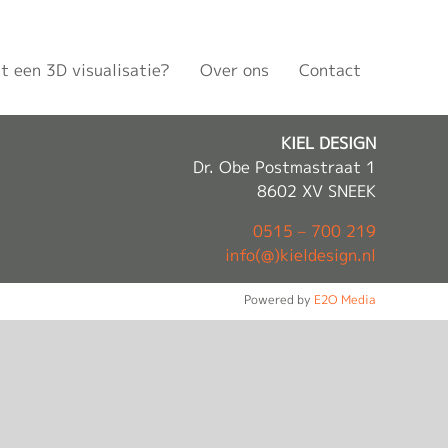
t een 3D visualisatie?
Over ons
Contact
KIEL DESIGN
Dr. Obe Postmastraat 1
8602 XV SNEEK
0515 – 700 219
info(@)kieldesign.nl
Powered by
E2O Media