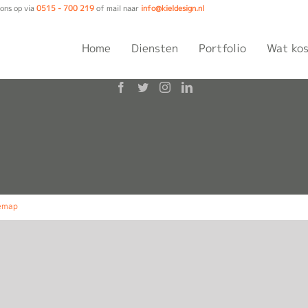
ons op via
0515 - 700 219
of mail naar
info@kieldesign.nl
Home
Diensten
Portfolio
Wat kos
emap