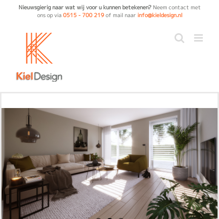
Ga
Nieuwsgierig naar wat wij voor u kunnen betekenen?
Neem contact met
ons op via
0515 - 700 219
of mail naar
info@kieldesign.nl
naar
inhoud