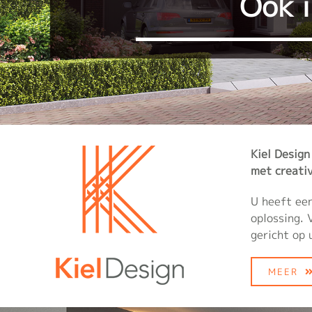
Óok i
Kiel Design
met creativ
U heeft een
oplossing. 
gericht op 
MEER