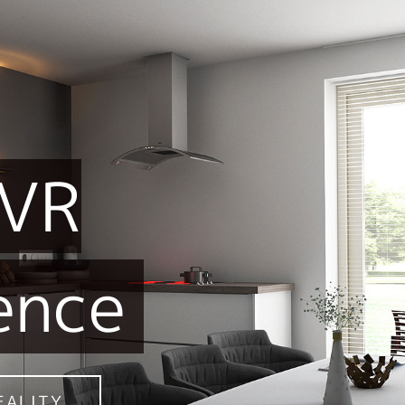
VR
ence
EALITY