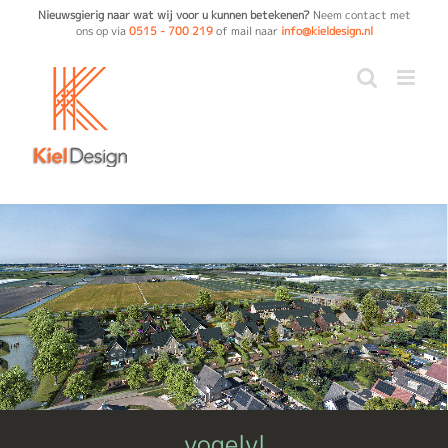
Ga
Nieuwsgierig naar wat wij voor u kunnen betekenen?
Neem contact met
ons op via
0515 - 700 219
of mail naar
info@kieldesign.nl
naar
inhoud
vogelvl