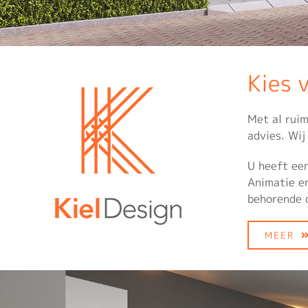
Kies 
Met al ruim
advies. Wij
U heeft een
Animatie en
behorende 
MEER