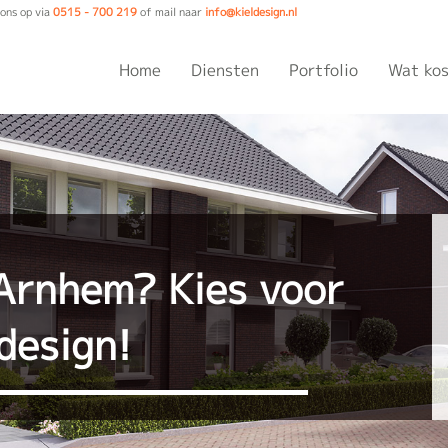
ons op via
0515 - 700 219
of mail naar
info@kieldesign.nl
Home
Diensten
Portfolio
Wat kos
Arnhem? Kies voor
design!