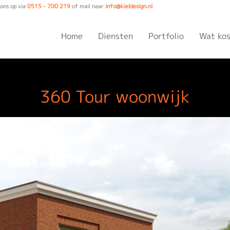
ons op via
0515 - 700 219
of mail naar
info@kieldesign.nl
Home
Diensten
Portfolio
Wat kos
360 Tour woonwijk