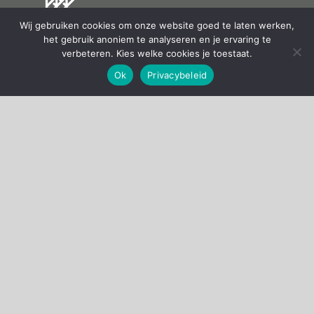
Wij gebruiken cookies om onze website goed te laten werken,
het gebruik anoniem te analyseren en je ervaring te
verbeteren. Kies welke cookies je toestaat.
Ok
Privacybeleid
KIEL DESIGN
Dr. Obe Postmastraat 1
8602 XV SNEEK
0515 – 700 219
info(@)kieldesign.nl